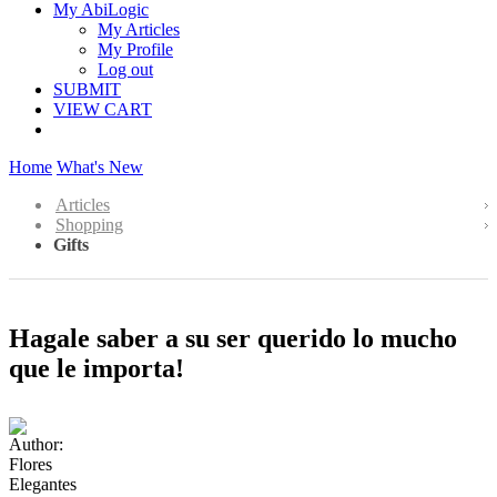
My AbiLogic
My Articles
My Profile
Log out
SUBMIT
VIEW CART
Home
What's New
Articles
Shopping
Gifts
Hagale saber a su ser querido lo mucho
que le importa!