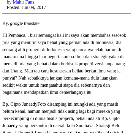
by
Mahir Fans
Posted: Jun 09, 2017
By. google translate
Hi Pembaca... biar semangat kali ini saya akan membahas sesosok
pria yang menurut saya hebat yang pernah ada di Indonesia, dia
seorang ahli properti di Indonesia yang namanya telah harum di
mana-mana hingga luar negeri. karena Ilmu dan strateginyalah dia
menjadi pria yang hebat dalam berbisnis properti versi tanpa uang
dan Utang. Mau tau cara kesuksesan beliau berkat ilmu yang ia
punyai? Nah sebaikknya jangan kemana-mana dulu luangkan
sedikit waktu untuk mengatahui siapa dia sebenarnya dan
bagaimana mendapatkan ilmu cemerlangnya itu.
Bp. Cipto JunaedyFoto disamping ini mungki ada yang masih
belum kenal, namun menjadi tidak asing lagi bagi mereka yang
berkecimpung di dunia bisnis properti, beliau adalah Bp. Cipto
Junaedy yang berkantor di daerah kota Surabaya. Strategi Beli
Banyak Properti Tanpa Utang yang diajarkannya dikenal orisinil