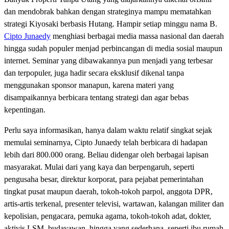
dan mendobrak bahkan dengan strateginya mampu mematahkan
strategi Kiyosaki berbasis Hutang. Hampir setiap minggu nama B.
Cipto Junaedy
menghiasi berbagai media massa nasional dan daerah
hingga sudah populer menjad perbincangan di media sosial maupun
internet. Seminar yang dibawakannya pun menjadi yang terbesar
dan terpopuler, juga hadir secara eksklusif dikenal tanpa
menggunakan sponsor manapun, karena materi yang
disampaikannya berbicara tentang strategi dan agar bebas
kepentingan.
Perlu saya informasikan, hanya dalam waktu relatif singkat sejak
memulai seminarnya, Cipto Junaedy telah berbicara di hadapan
lebih dari 800.000 orang. Beliau didengar oleh berbagai lapisan
masyarakat. Mulai dari yang kaya dan berpengaruh, seperti
pengusaha besar, direktur korporat, para pejabat pemerintahan
tingkat pusat maupun daerah, tokoh-tokoh parpol, anggota DPR,
artis-artis terkenal, presenter televisi, wartawan, kalangan militer dan
kepolisian, pengacara, pemuka agama, tokoh-tokoh adat, dokter,
aktivis LSM, budayawan, hingga yang sederhana, seperti ibu rumah