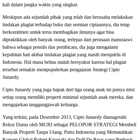
kali dalam jangka waktu yang singkat.
Meskipun ada sejumlah pihak yang telah dan berusaha melakukan
tindakan plagiat terhadap buku dan seminar ciptaannya, dia tetap
berkomitmen untuk terus membagikan ilmunya agar bisa
dipraktikkan oleh banyak orang, terlepas dari perasaan manusiawi
bahwa sebagai penulis dan pembicara, dia juga mengalami
kepahitan hati akibat tindakan plagiat yang masih merajalela di
Indonesia. Hal mana beliau malah bersyukur karena hal plagiat
tersebut semakin mempopulerkan pengajaran Strategi Cipto
Junaedy.
Cipto Junaedy yang juga bapak dari tiga orang anak ini punya misi:
setiap orang memiliki properti minimal sejumlah anak mereka, dan
mengajarkan tanggungjawab keluarga.
Yang terkini, pada Desember 2013, Cipto Junaedy dianugerahi
Rekor Dunia oleh MURI sebagai PELOPOR STRATEGI Membeli
Banyak Properti Tanpa Utang. Putra Indonesia yang Mematahkan
Konsep Global Robert Kiyosaki dan Dolf De Roos yang Berbasis