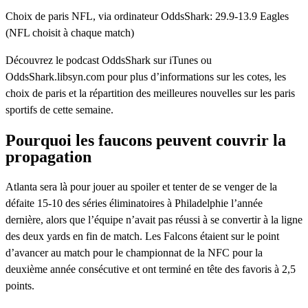
Choix de paris NFL, via ordinateur OddsShark: 29.9-13.9 Eagles
(NFL choisit à chaque match)
Découvrez le podcast OddsShark sur iTunes ou
OddsShark.libsyn.com pour plus d’informations sur les cotes, les
choix de paris et la répartition des meilleures nouvelles sur les paris
sportifs de cette semaine.
Pourquoi les faucons peuvent couvrir la
propagation
Atlanta sera là pour jouer au spoiler et tenter de se venger de la
défaite 15-10 des séries éliminatoires à Philadelphie l’année
dernière, alors que l’équipe n’avait pas réussi à se convertir à la ligne
des deux yards en fin de match. Les Falcons étaient sur le point
d’avancer au match pour le championnat de la NFC pour la
deuxième année consécutive et ont terminé en tête des favoris à 2,5
points.