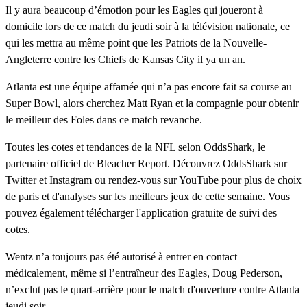
Il y aura beaucoup d’émotion pour les Eagles qui joueront à
domicile lors de ce match du jeudi soir à la télévision nationale, ce
qui les mettra au même point que les Patriots de la Nouvelle-
Angleterre contre les Chiefs de Kansas City il ya un an.
Atlanta est une équipe affamée qui n’a pas encore fait sa course au
Super Bowl, alors cherchez Matt Ryan et la compagnie pour obtenir
le meilleur des Foles dans ce match revanche.
Toutes les cotes et tendances de la NFL selon OddsShark, le
partenaire officiel de Bleacher Report. Découvrez OddsShark sur
Twitter et Instagram ou rendez-vous sur YouTube pour plus de choix
de paris et d'analyses sur les meilleurs jeux de cette semaine. Vous
pouvez également télécharger l'application gratuite de suivi des
cotes.
Wentz n’a toujours pas été autorisé à entrer en contact
médicalement, même si l’entraîneur des Eagles, Doug Pederson,
n’exclut pas le quart-arrière pour le match d'ouverture contre Atlanta
jeudi soir.