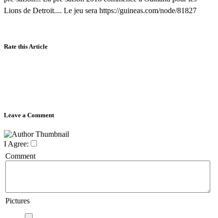
Lions de Detroit.... Le jeu sera https://guineas.com/node/81827
Rate this Article
Leave a Comment
I Agree:
Comment
Pictures