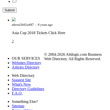
afteria5b92a4ff7 - 8 years ago
Asia Cup 2018 Tickets Click Here
2
© 2004-2026 Abilogic.com Business
OUR SERVICES
Web Directory. All Rights Reserved.
Websites Directory
Articles Directory
Web Directory
Suggest Site
What's New
Directory Guidelines
F.A.Q.
Something Else?
Sitemap