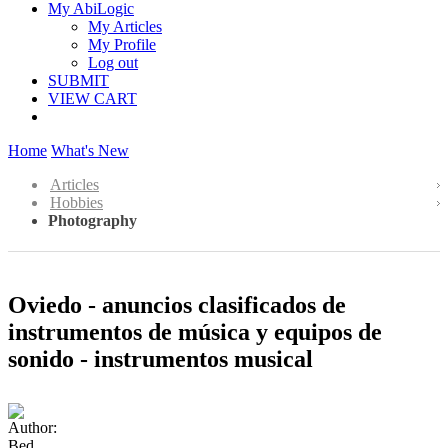
My AbiLogic
My Articles
My Profile
Log out
SUBMIT
VIEW CART
Home
What's New
Articles
Hobbies
Photography
Oviedo - anuncios clasificados de
instrumentos de música y equipos de
sonido - instrumentos musical