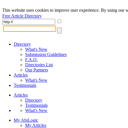
This website uses cookies to improve user experience. By using our w
Free Article Directory
Directory
What's New
Submission Guidelines
F.A.Q.
Directories List
Our Partners
Articles
What's New
Testimonials
Articles
Directory
Testimonials
What's New
My AbiLogic
My Articles