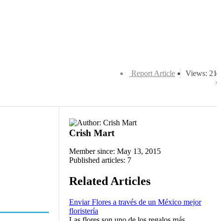
Report Article
Views: 21
Crish Mart
Member since: May 13, 2015
Published articles: 7
Related Articles
Enviar Flores a través de un México mejor
floristería
Las flores son uno de los regalos más