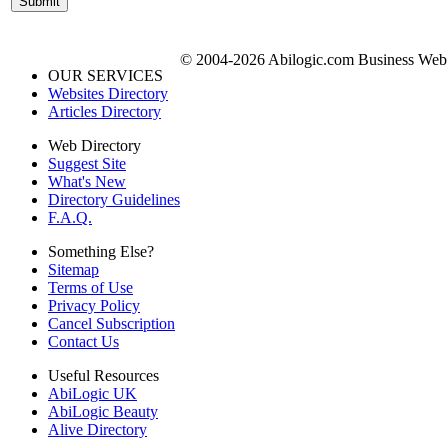
© 2004-2026 Abilogic.com Business Web D
OUR SERVICES
Websites Directory
Articles Directory
Web Directory
Suggest Site
What's New
Directory Guidelines
F.A.Q.
Something Else?
Sitemap
Terms of Use
Privacy Policy
Cancel Subscription
Contact Us
Useful Resources
AbiLogic UK
AbiLogic Beauty
Alive Directory