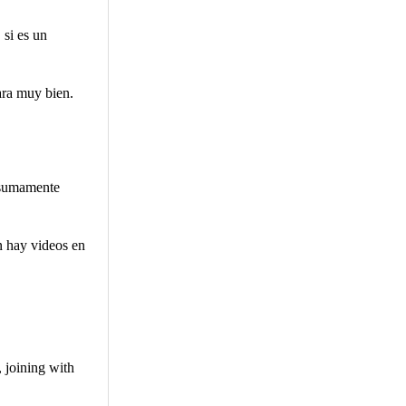
 si es un
dara muy bien.
n sumamente
n hay videos en
 joining with