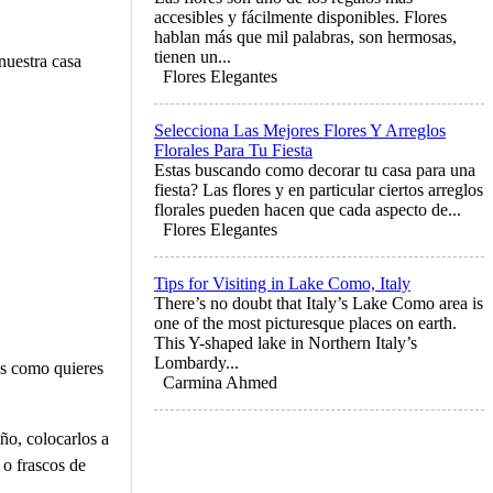
accesibles y fácilmente disponibles. Flores
hablan más que mil palabras, son hermosas,
tienen un...
nuestra casa
Flores Elegantes
Selecciona Las Mejores Flores Y Arreglos
Florales Para Tu Fiesta
Estas buscando como decorar tu casa para una
fiesta? Las flores y en particular ciertos arreglos
florales pueden hacen que cada aspecto de...
Flores Elegantes
Tips for Visiting in Lake Como, Italy
There’s no doubt that Italy’s Lake Como area is
one of the most picturesque places on earth.
This Y-shaped lake in Northern Italy’s
Lombardy...
ces como quieres
Carmina Ahmed
año, colocarlos a
 o frascos de