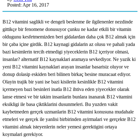
Posted: Apr 16, 2017
B12 vitamini saglikli ve dengeli beslenme ile ilgilenenler nezdinde
gittikçe bir fenomene donusuyor çunku ne kadar etkili bir vitamin
oldugunu kesfetmemizden beri gidalardan daha çok B12 almak için
bir çaba içine girdik. B12 kaynagi gidalarin az olusu ve pahali yada
bazi kesimlerin tercih etmedigi yiyeceklerin B12 içeriyor olmasi,
insanlar? alternatif B12 kaynaklari aramaya sevkediyor. Ne yazik ki
yeni B12 vitamini kaynaklari arayan insanlar basarisiz oluyor ve
donup dolasip eskiden beri bilinen birkaç besine muracaat ediyor.
Olayin trajik bir yani ise bazi kisilerin kesinlikle B12 vitamini
içermeyen bazi besinleri inatla B12 ihtiva eden yiyecekler olarak
lanse etmesi ve bir takim insanlarin bunlara inanarak B12 vitamini
eksikligi ile basa çiktiklarini dusunmeleri. Bu yuzden vakit
kaybetmeden gerçek uzmanlarin B12 vitamini konusuna mudahale
etmeleri ve gerçek ile yanlisi birbirinden ayirmalari ve gerçekte B12
vitamini almak isteyenlerin neler yemesi gerektigini ortaya
koymalari gerekiyor.