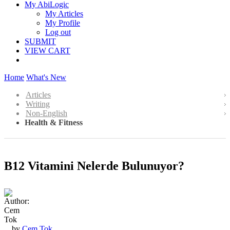
My AbiLogic
My Articles
My Profile
Log out
SUBMIT
VIEW CART
Home
What's New
Articles
Writing
Non-English
Health & Fitness
B12 Vitamini Nelerde Bulunuyor?
by
Cem Tok