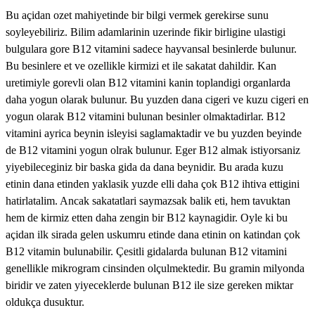
Bu açidan ozet mahiyetinde bir bilgi vermek gerekirse sunu
soyleyebiliriz. Bilim adamlarinin uzerinde fikir birligine ulastigi
bulgulara gore B12 vitamini sadece hayvansal besinlerde bulunur.
Bu besinlere et ve ozellikle kirmizi et ile sakatat dahildir. Kan
uretimiyle gorevli olan B12 vitamini kanin toplandigi organlarda
daha yogun olarak bulunur. Bu yuzden dana cigeri ve kuzu cigeri en
yogun olarak B12 vitamini bulunan besinler olmaktadirlar. B12
vitamini ayrica beynin isleyisi saglamaktadir ve bu yuzden beyinde
de B12 vitamini yogun olrak bulunur. Eger B12 almak istiyorsaniz
yiyebileceginiz bir baska gida da dana beynidir. Bu arada kuzu
etinin dana etinden yaklasik yuzde elli daha çok B12 ihtiva ettigini
hatirlatalim. Ancak sakatatlari saymazsak balik eti, hem tavuktan
hem de kirmiz etten daha zengin bir B12 kaynagidir. Oyle ki bu
açidan ilk sirada gelen uskumru etinde dana etinin on katindan çok
B12 vitamin bulunabilir. Çesitli gidalarda bulunan B12 vitamini
genellikle mikrogram cinsinden olçulmektedir. Bu gramin milyonda
biridir ve zaten yiyeceklerde bulunan B12 ile size gereken miktar
oldukça dusuktur.